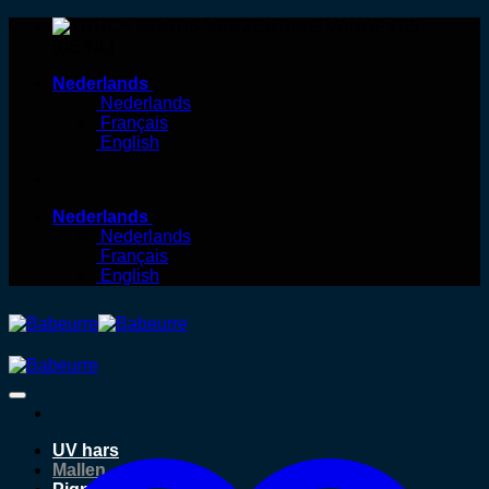
Skip
GRATIS VERZENDING VANAF €65
to
(BE/NL)
content
Nederlands
Nederlands
Français
English
Nederlands
Nederlands
Français
English
UV hars
Mallen