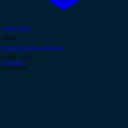
Add to wishlist
Mallen
Siliconen Mal Bol 12/16/20mm
Prijsklasse:
12,95
€
-
17,95
€
12,95€
Toevoegen
Dit
tot
Aanbieding!
product
17,95€
heeft
meerdere
variaties.
Deze
optie
kan
gekozen
worden
op
de