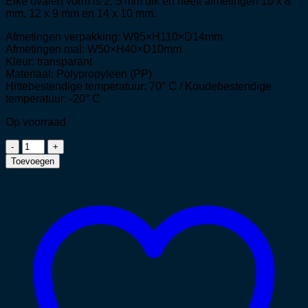
Elke ovalen vorm is 2, 5 mm dik en heeft afmetingen 10 x 8
mm, 12 x 9 mm en 14 x 10 mm.
Afmetingen verpakking: W95×H110×D14mm
Afmetingen mal: W50×H40×D10mm
Kleur: transparant
Materiaal: Polypropyleen (PP)
Hittebestendige temperatuur: 70° C / Koudebestendige
temperatuur: -20° C
Op voorraad
Juwelen
Mal
Toevoegen
Mini
Simpele
Halve
Bol
&
Ovaal
aantal