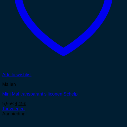
Add to wishlist
Mallen
Mini Mal transparant siliconen Schelp
Oorspronkelijke
Huidige
5,95
€
4,45
€
prijs
prijs
Toevoegen
was:
is:
Aanbieding!
5,95€.
4,45€.