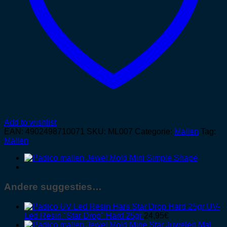
Add to wishlist
EAN:
4902498710071
SKU:
ML007
Categorie:
Mallen
Tag:
Mallen
Andere suggesties…
UV-
Led Resin "Star Drop" Hard 25gr
24,95
€
Juwelen Mal