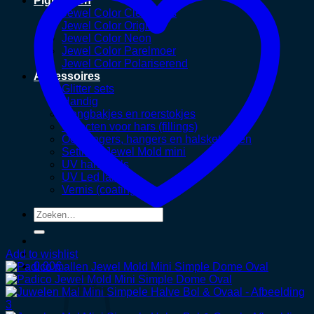
Pigmenten
Jewel Color Clear Sets
Jewel Color Original
Jewel Color Neon
Jewel Color Parelmoer
Jewel Color Polariserend
Accessoires
Glitter sets
Handig
Mengbakjes en roerstokjes
Objecten voor hars (fillings)
Oorhangers, hangers en halskettingen
Settings Jewel Mold mini
UV hars tools
UV Led lampen
Vernis (coating)
Zoeken
naar:
Add to wishlist
0,00
€