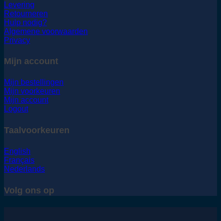
Levering
Retourneren
Hulp nodig?
Algemene voorwaarden
Privacy
Mijn account
Mijn bestellingen
Mijn voorkeuren
Mijn account
Logout
Taalvoorkeuren
English
Français
Nederlands
Volg ons op