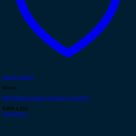
Add to wishlist
Mallen
Mini Mal transparant siliconen Croissant
Oorspronkelijke
Huidige
5,95
€
4,45
€
prijs
prijs
Toevoegen
was:
is:
5,95€.
4,45€.